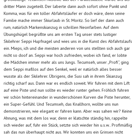
dritter Mann zugeteilt. Der laberte dann auch sofort ohne Punkt und
Komma, was für ein toller Abfahrtsläufer er doch wäre, denn seine
Familie mache immer Skiurlaub in St. Moritz. So lief der dann auch
rum, natürlich Markenskianzug in schrillen Neonfarben. Auf dem
Übungshügel begrüßte uns am ersten Tag unser stets lustiger
Skilehrer Seppi Hupfnagel und wies uns in die Kunst des Abfahrtslaufs
ein. Mieps, ich und die meisten anderen von uns stellten sich auch gar
nicht so doof an. Seppi war hoch zufrieden, wobei ich fand, er lobte
die Mädchen immer mehr als uns Jungs. Tecumseh, unser „Profi“, ging
dem Seppi maßlos auf den Senkel, weil er natürlich alles besser
wusste als der Skilehrer. Übrigens, die Susi sah in ihrem Skianzug
richtig scharf aus. Dann war es endlich soweit. Wir fuhren mit dem Lift
auf eine Piste und nun sollte es wieder runter gehen. Fröhlich fuhren
wir schön hintereinander in wunderschönen Kurven die Piste herunter,
ein Super-Gefühl. Und Tecumseh, das Knallhorn, wollte uns nun
demonstrieren, wie elegant er fahren kann. Aber was sahen wir? Keine
Ahnung, was mit dem los war, denn er klatschte ständig hin, rappelte
sich wieder auf, fuhr ein Stück, setzte sich wieder hin u.s.w.. Profimäßig
sah das nun überhaupt nicht aus. Wir konnten uns ein Grinsen nicht