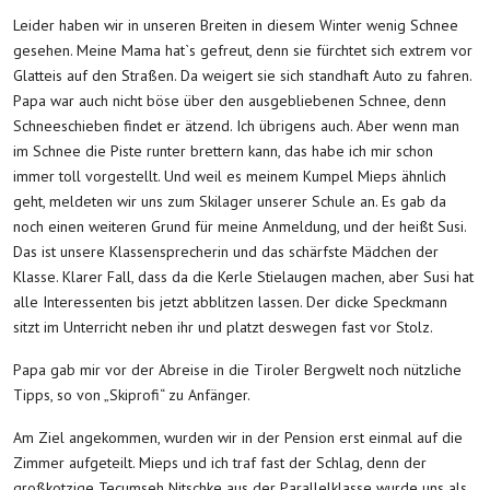
Leider haben wir in unseren Breiten in diesem Winter wenig Schnee
gesehen. Meine Mama hat`s gefreut, denn sie fürchtet sich extrem vor
Glatteis auf den Straßen. Da weigert sie sich standhaft Auto zu fahren.
Papa war auch nicht böse über den ausgebliebenen Schnee, denn
Schneeschieben findet er ätzend. Ich übrigens auch. Aber wenn man
im Schnee die Piste runter brettern kann, das habe ich mir schon
immer toll vorgestellt. Und weil es meinem Kumpel Mieps ähnlich
geht, meldeten wir uns zum Skilager unserer Schule an. Es gab da
noch einen weiteren Grund für meine Anmeldung, und der heißt Susi.
Das ist unsere Klassensprecherin und das schärfste Mädchen der
Klasse. Klarer Fall, dass da die Kerle Stielaugen machen, aber Susi hat
alle Interessenten bis jetzt abblitzen lassen. Der dicke Speckmann
sitzt im Unterricht neben ihr und platzt deswegen fast vor Stolz.
Papa gab mir vor der Abreise in die Tiroler Bergwelt noch nützliche
Tipps, so von „Skiprofi“ zu Anfänger.
Am Ziel angekommen, wurden wir in der Pension erst einmal auf die
Zimmer aufgeteilt. Mieps und ich traf fast der Schlag, denn der
großkotzige Tecumseh Nitschke aus der Parallelklasse wurde uns als