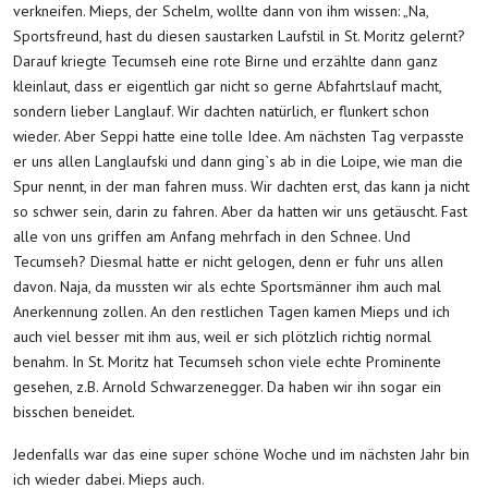
verkneifen. Mieps, der Schelm, wollte dann von ihm wissen: „Na,
Sportsfreund, hast du diesen saustarken Laufstil in St. Moritz gelernt?
Darauf kriegte Tecumseh eine rote Birne und erzählte dann ganz
kleinlaut, dass er eigentlich gar nicht so gerne Abfahrtslauf macht,
sondern lieber Langlauf. Wir dachten natürlich, er flunkert schon
wieder. Aber Seppi hatte eine tolle Idee. Am nächsten Tag verpasste
er uns allen Langlaufski und dann ging`s ab in die Loipe, wie man die
Spur nennt, in der man fahren muss. Wir dachten erst, das kann ja nicht
so schwer sein, darin zu fahren. Aber da hatten wir uns getäuscht. Fast
alle von uns griffen am Anfang mehrfach in den Schnee. Und
Tecumseh? Diesmal hatte er nicht gelogen, denn er fuhr uns allen
davon. Naja, da mussten wir als echte Sportsmänner ihm auch mal
Anerkennung zollen. An den restlichen Tagen kamen Mieps und ich
auch viel besser mit ihm aus, weil er sich plötzlich richtig normal
benahm. In St. Moritz hat Tecumseh schon viele echte Prominente
gesehen, z.B. Arnold Schwarzenegger. Da haben wir ihn sogar ein
bisschen beneidet.
Jedenfalls war das eine super schöne Woche und im nächsten Jahr bin
ich wieder dabei. Mieps auch.