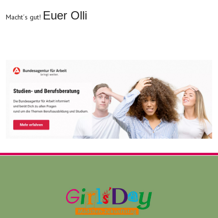
Euer Olli
Macht´s gut!
Nächster Beitrag: Interview mit Frau Armgart
Weiter